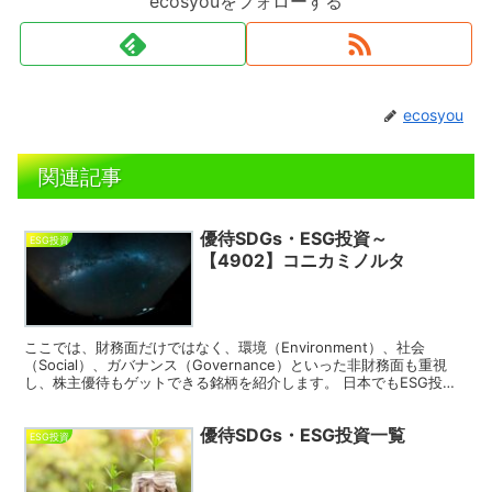
ecosyouをフォローする
ecosyou
関連記事
優待SDGs・ESG投資～
ESG投資
【4902】コニカミノルタ
ここでは、財務面だけではなく、環境（Environment）、社会
（Social）、ガバナンス（Governance）といった非財務面も重視
し、株主優待もゲットできる銘柄を紹介します。 日本でもESG投資
の流れが来ており、ESG経営を重視し...
優待SDGs・ESG投資一覧
ESG投資