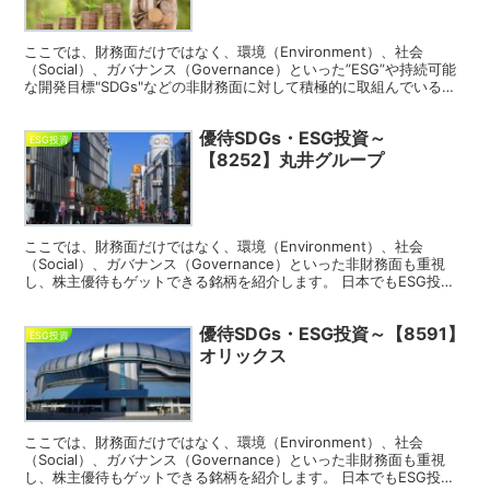
ここでは、財務面だけではなく、環境（Environment）、社会
（Social）、ガバナンス（Governance）といった”ESG”や持続可能
な開発目標"SDGs"などの非財務面に対して積極的に取組んでいる企
業を評価し、株主優待もゲット...
優待SDGs・ESG投資～
ESG投資
【8252】丸井グループ
ここでは、財務面だけではなく、環境（Environment）、社会
（Social）、ガバナンス（Governance）といった非財務面も重視
し、株主優待もゲットできる銘柄を紹介します。 日本でもESG投資
の流れが来ており、ESG経営を重視し...
優待SDGs・ESG投資～【8591】
ESG投資
オリックス
ここでは、財務面だけではなく、環境（Environment）、社会
（Social）、ガバナンス（Governance）といった非財務面も重視
し、株主優待もゲットできる銘柄を紹介します。 日本でもESG投資