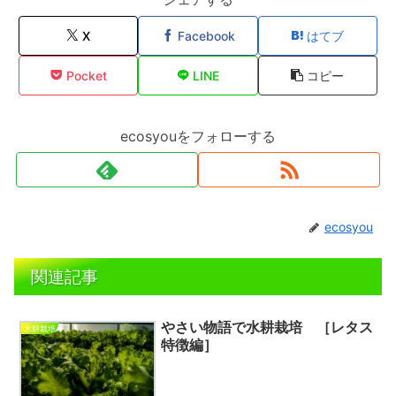
X
Facebook
はてブ
Pocket
LINE
コピー
ecosyouをフォローする
ecosyou
関連記事
やさい物語で水耕栽培 ［レタス
水耕栽培
特徴編］