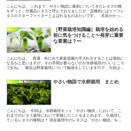
こんにちは。 これまで、やさい物語に最初についてきたレタスの種
をずっと、付属品レタスと呼んでおりましたが、品種的にはリーフレ
タスのスターファイターとよばれるものみたいです。 名前がかっこ
よすぎですね。水耕栽培に適した品種のようです。 ...
［野菜栽培知識編］栽培を始める
水耕栽培
前に気をつけること〜発芽に重要
な要素は？〜
こんにちは。 普通、外に出て家庭菜園の手入れをすることは億劫に
なるかと思いますが、その手間が要らないのが水耕栽培のいいところ
ですね。 最近は野菜栽培について勉強をしていますので、今回は知
識編ということで、役に立つかなと思ったことを記...
やさい物語で水耕栽培 まとめ
水耕栽培
こんにちは。 今回は、水耕栽培キット「やさい物語」において、こ
れまでのレタス栽培において実施したことをまとめます。 0.栽培し
ているレタスの種類は？ 現在栽培中のレタスは「やさい物語」を購
入した際についてきた、付属品を用いております。 この...