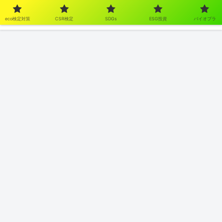
eco検定対策
CSR検定
SDGs
ESG投資
バイオプラ