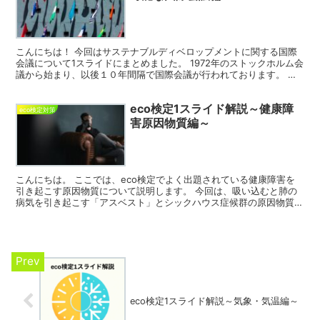
こんにちは！ 今回はサステナブルディベロップメントに関する国際
会議について1スライドにまとめました。 1972年のストックホルム会
議から始まり、以後１０年間隔で国際会議が行われております。 特
に重要となるのが、1992年のブラジル・リオで行...
eco検定1スライド解説～健康障
eco検定対策
害原因物質編～
こんにちは。 ここでは、eco検定でよく出題されている健康障害を
引き起こす原因物質について説明します。 今回は、吸い込むと肺の
病気を引き起こす「アスベスト」とシックハウス症候群の原因物質で
ある「ホルムアルデヒド」について説明します。 e...
eco検定1スライド解説～気象・気温編～