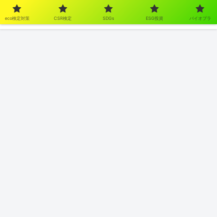
eco検定対策
CSR検定
SDGs
ESG投資
バイオプラ