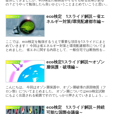
提供してきましたが、eco検定の難易度やそもそも取る意味がある
の？どうやって勉強したら良いかということまとめていこうと思いま
す。 eco検定の難易度 eco検定って難しいの...
eco検定 1スライド解説～省エ
eco検定対策
ネルギー対策/環境配慮都市編～
ここでは、eco検定を勉強するうえで重要な項目を1スライドにまと
めていきます！ 今回は省エネルギー対策と環境配慮都市についてま
とめました。 省エネに関する内容として、一般住宅では断熱性を向
上させた「複層ガラス」や「断熱サッシ」に変えることで...
eco検定1スライド解説〜オゾン
eco検定対策
層保護・破壊編～
こんにちは。 今回はオゾン層保護や、オゾン層破壊の原因物質（フ
ロン類）についてまとめました。 オゾン層についてはeco検定試験
にもよく出題される範囲ですのでしっかり押さえていきましょう。
オゾン層とは？ まず、オゾンとは酸素原子(O)が3個...
eco検定 1スライド解説～持続
eco検定対策
可能な国際会議偏～