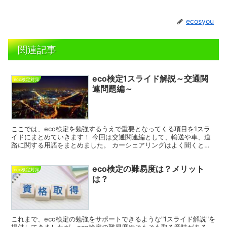
ecosyou
関連記事
eco検定1スライド解説～交通関
eco検定対策
連問題編～
ここでは、eco検定を勉強するうえで重要となってくる項目を1スラ
イドにまとめていきます！ 今回は交通関連編として、輸送や車、道
路に関する用語をまとめました。 カーシェアリングはよく聞くと思
いますが、それ以外の聞きなれない言葉は、ここで押さえ...
eco検定の難易度は？メリット
eco検定対策
は？
これまで、eco検定の勉強をサポートできるような"1スライド解説"を