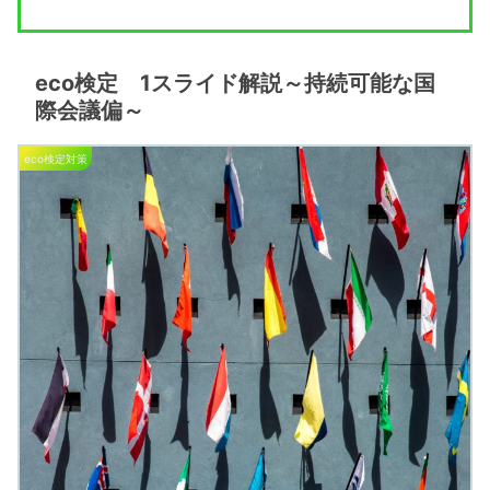
eco検定 1スライド解説～持続可能な国
際会議偏～
eco検定対策