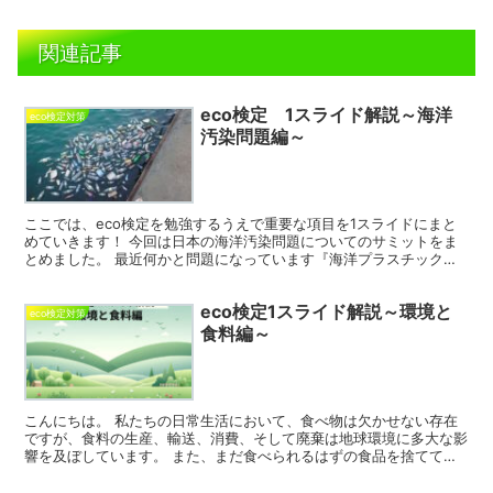
関連記事
eco検定 1スライド解説～海洋
eco検定対策
汚染問題編～
ここでは、eco検定を勉強するうえで重要な項目を1スライドにまと
めていきます！ 今回は日本の海洋汚染問題についてのサミットをま
とめました。 最近何かと問題になっています『海洋プラスチック』
について、世界各国が集まるサミットでいろいろな対策が...
eco検定1スライド解説～環境と
eco検定対策
食料編～
こんにちは。 私たちの日常生活において、食べ物は欠かせない存在
ですが、食料の生産、輸送、消費、そして廃棄は地球環境に多大な影
響を及ぼしています。 また、まだ食べられるはずの食品を捨ててし
まう「フードロス」について、日本では年間約570万トン...