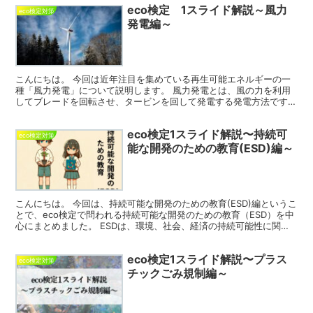
eco検定 1スライド解説～風力
eco検定対策
発電編～
こんにちは。 今回は近年注目を集めている再生可能エネルギーの一
種「風力発電」について説明します。 風力発電とは、風の力を利用
してブレードを回転させ、タービンを回して発電する発電方法です。
風力発電のメリットは風の力を使って発電できるため、二...
eco検定1スライド解説〜持続可
eco検定対策
能な開発のための教育(ESD)編～
こんにちは。 今回は、持続可能な開発のための教育(ESD)編というこ
とで、eco検定で問われる持続可能な開発のための教育（ESD）を中
心にまとめました。 ESDは、環境、社会、経済の持続可能性に関す
る教育です。 持続可能な開発目標（SDGs...
eco検定1スライド解説〜プラス
eco検定対策
チックごみ規制編～