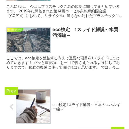
こんにちは。 今回はプラスチックごみの規制に関してまとめていき
ます。 2019年に開催された第14回バーゼル条約締約国会議
（COP14）において、リサイクルに適さない汚れたプラスチックご
みをバーゼル条約の規制対象とする改正案が採択されました...
eco検定 1スライド解説～水質
eco検定対策
汚濁編～
ここでは、eco検定を勉強するうえで重要な項目を1スライドにまと
めていきます！ パッと重要項目を一目で押さえられるようにしてお
りますので、勉強の復習に使って頂ければと思います。 では、今回
は水質汚濁についてです。 水質汚濁に関しては、大気汚...
eco検定1スライド解説～日本のエネルギ
ー編～