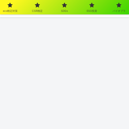
eco検定対策
CSR検定
SDGs
ESG投資
バイオプラ