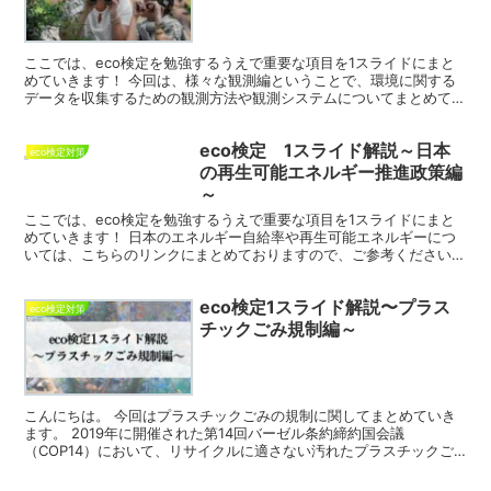
ここでは、eco検定を勉強するうえで重要な項目を1スライドにまと
めていきます！ 今回は、様々な観測編ということで、環境に関する
データを収集するための観測方法や観測システムについてまとめてお
ります。 ライダー(LIDAR: Light Det...
eco検定 1スライド解説～日本
eco検定対策
の再生可能エネルギー推進政策編
～
ここでは、eco検定を勉強するうえで重要な項目を1スライドにまと
めていきます！ 日本のエネルギー自給率や再生可能エネルギーにつ
いては、こちらのリンクにまとめておりますので、ご参考ください。
それでは、今回は再生可能エネルギー推進政策をまとめ...
eco検定1スライド解説〜プラス
eco検定対策
チックごみ規制編～
こんにちは。 今回はプラスチックごみの規制に関してまとめていき
ます。 2019年に開催された第14回バーゼル条約締約国会議
（COP14）において、リサイクルに適さない汚れたプラスチックご
みをバーゼル条約の規制対象とする改正案が採択されました...